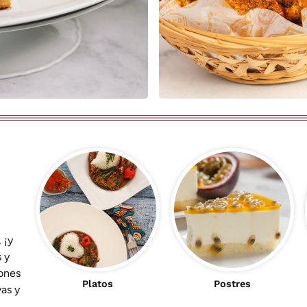
 ¡y
 y
ones
Platos
Postres
vas y