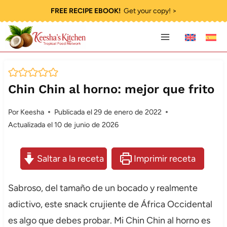
Saltar
FREE RECIPE EBOOK!
Get your copy! >
al
contenido
Chin Chin al horno: mejor que frito
Por
Keesha
Publicada el
29 de enero de 2022
Actualizada el
10 de junio de 2026
Saltar a la receta
Imprimir receta
Sabroso, del tamaño de un bocado y realmente
adictivo, este snack crujiente de África Occidental
es algo que debes probar. Mi Chin Chin al horno es