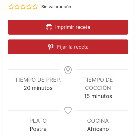
Sin valorar aún
Imprimir receta
Fijar la receta
TIEMPO DE PREP.
TIEMPO DE
m
20
minutos
COCCIÓN
i
m
15
minutos
n
i
u
n
t
u
PLATO
COCINA
o
t
Postre
Africano