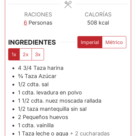
s
o
s
RACIONES
CALORÍAS
6
Personas
508
kcal
INGREDIENTES
Imperial
Métrico
1x
2x
3x
4 3/4
Taza
harina
¾
Taza
Azúcar
1/2
cdta.
sal
1
cdta.
levadura en polvo
1 1/2
cdta.
nuez moscada rallada
1/2
taza
mantequilla sin sal
2
Pequeños
huevos
1
cdta.
vainilla
1
Taza
leche o agua
+ 2 cucharadas