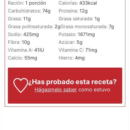
Ración:
1
porción
Calorías:
433
kcal
Carbohidratos:
74
g
Proteina:
12
g
Grasa:
11
g
Grasa saturada:
1
g
Grasa polinsaturada:
2
g
Grasa monosaturada:
7
g
Sodio:
425
mg
Potasio:
1671
mg
Fibra:
10
g
Azúcar:
5
g
Vitamina A:
41
IU
Vitamina C:
71
mg
Calcio:
55
mg
Hierro:
4
mg
¿Has probado esta receta?
Hágasmelo saber
como estuvo