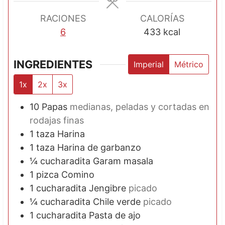
s
s
s
RACIONES
CALORÍAS
6
433
kcal
INGREDIENTES
Imperial
Métrico
1x
2x
3x
10
Papas
medianas, peladas y cortadas en
rodajas finas
1
taza
Harina
1
taza
Harina de garbanzo
¼
cucharadita
Garam masala
1
pizca
Comino
1
cucharadita
Jengibre
picado
¼
cucharadita
Chile verde
picado
1
cucharadita
Pasta de ajo