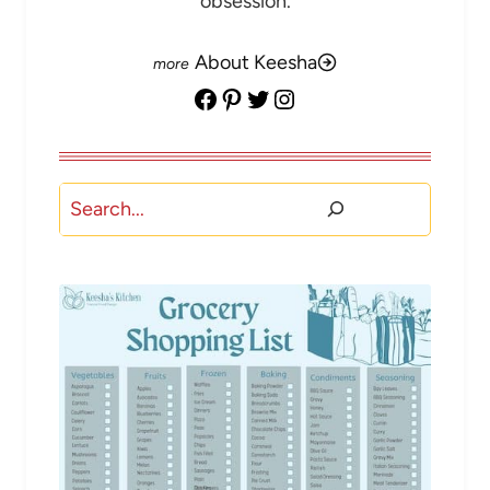
obsession.
About Keesha
Facebook
Pinterest
Twitter
Instagram
Buscar