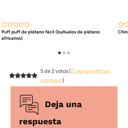
Puff puff de plátano fácil (buñuelos de plátano
Chin
africanos)
5 de 2 votos (
2 ratings without
comment
)
Deja una
respuesta