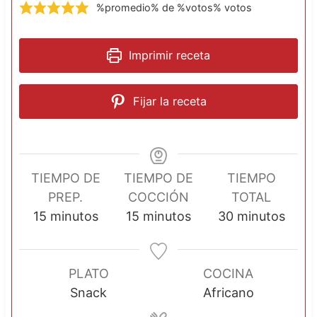
%promedio% de %votos% votos
Imprimir receta
Fijar la receta
TIEMPO DE
TIEMPO DE
TIEMPO
PREP.
COCCIÓN
TOTAL
m
m
m
15
minutos
15
minutos
30
minutos
i
i
i
n
n
n
u
u
u
PLATO
COCINA
t
t
t
Snack
Africano
o
o
o