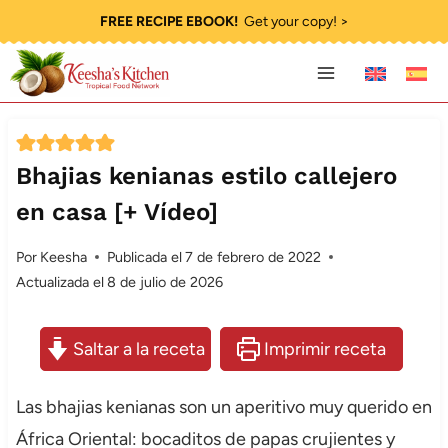
Saltar
FREE RECIPE EBOOK!
Get your copy! >
al
contenido
Bhajias kenianas estilo callejero
en casa [+ Vídeo]
Por
Keesha
Publicada el
7 de febrero de 2022
Actualizada el
8 de julio de 2026
Saltar a la receta
Imprimir receta
Las bhajias kenianas son un aperitivo muy querido en
África Oriental: bocaditos de papas crujientes y