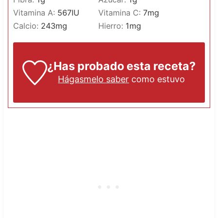
Vitamina A:
567
IU
Vitamina C:
7
mg
Calcio:
243
mg
Hierro:
1
mg
¿Has probado esta receta?
Hágasmelo saber
como estuvo