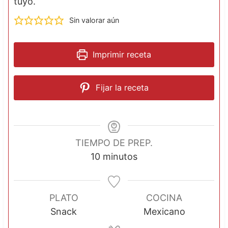
tuyo.
Sin valorar aún
Imprimir receta
Fijar la receta
TIEMPO DE PREP.
m
10
minutos
i
n
u
PLATO
COCINA
t
Snack
Mexicano
o