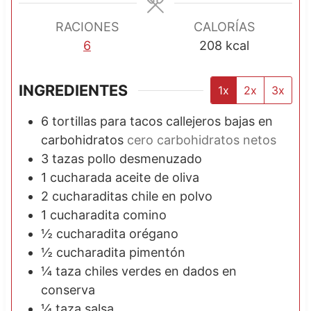
s
RACIONES
CALORÍAS
6
208
kcal
INGREDIENTES
1x
2x
3x
6
tortillas para tacos callejeros bajas en
carbohidratos
cero carbohidratos netos
3
tazas
pollo desmenuzado
1
cucharada
aceite de oliva
2
cucharaditas
chile en polvo
1
cucharadita
comino
½
cucharadita
orégano
½
cucharadita
pimentón
¼
taza
chiles verdes en dados en
conserva
¼
taza
salsa