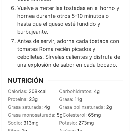
Vuelve a meter las tostadas en el horno y
hornea durante otros 5-10 minutos o
hasta que el queso esté fundido y
burbujeante.
Antes de servir, adorna cada tostada con
tomates Roma recién picados y
cebolletas. Sírvelas calientes y disfruta de
una explosión de sabor en cada bocado.
NUTRICIÓN
Calorías:
208
kcal
Carbohidratos:
4
g
Proteina:
23
g
Grasa:
11
g
Grasa saturada:
4
g
Grasa polinsaturada:
2
g
Grasa monosaturada:
5
g
Colesterol:
65
mg
Sodio:
313
mg
Potasio:
273
mg
Fibra:
1
g
Azúcar:
1
g