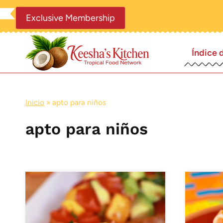
Saltar
Exclusive Membership
al
contenido
Índice 
Inicio
»
apto para niños
apto para niños