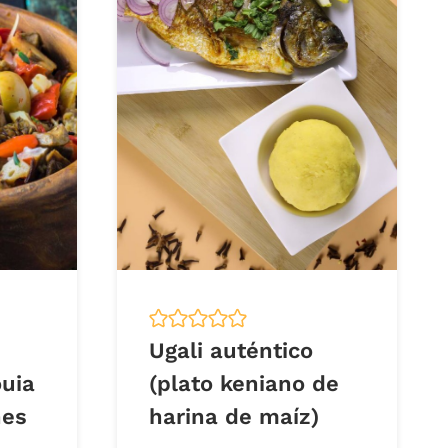
Ugali auténtico
uia
(plato keniano de
nes
harina de maíz)