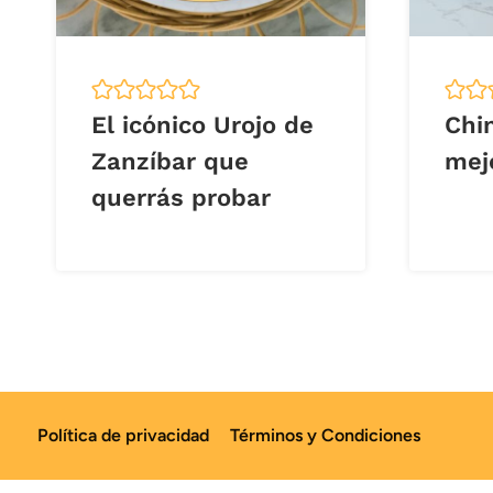
El icónico Urojo de
Chin
Zanzíbar que
mejo
querrás probar
Política de privacidad
Términos y Condiciones